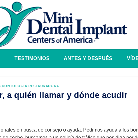
TESTIMONIOS
ANTES Y DESPUÉS
VÍD
ODONTOLOGÍA RESTAURADORA
, a quién llamar y dónde acudir
sionales en busca de consejo o ayuda. Pedimos ayuda a los b
de coche, buscamos a un policía de tráfico que nos diga por dó