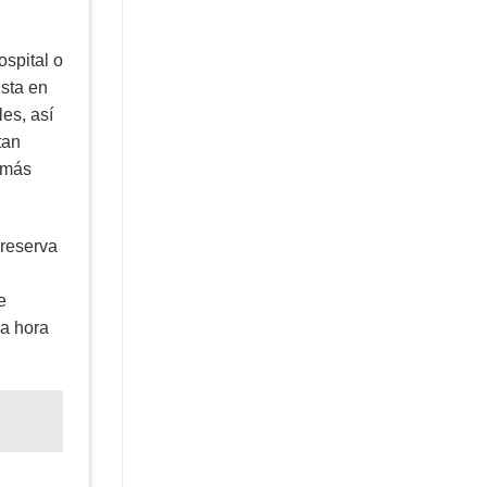
ospital o
ista en
es, así
tan
demás
 reserva
e
na hora