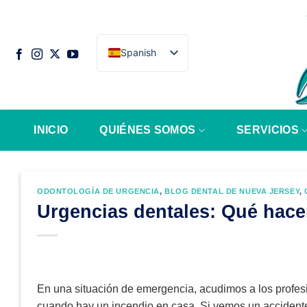
Saltar
al
contenido
Spanish
INICIO
QUIÉNES SOMOS
SERVICIOS
ODONTOLOGÍA DE URGENCIA
,
BLOG DENTAL DE NUEVA JERSEY
,
Urgencias dentales: Qué hacer
En una situación de emergencia, acudimos a los profe
cuando hay un incendio en casa. Si vemos un accidente 