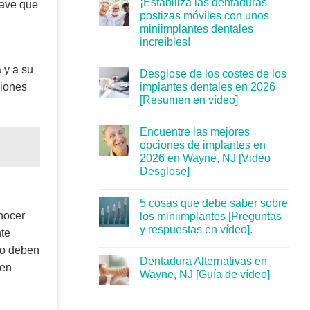
¡Estabiliza las dentaduras
rave que
postizas móviles con unos
miniimplantes dentales
increíbles!
 y a su
Desglose de los costes de los
implantes dentales en 2026
ciones
[Resumen en vídeo]
Encuentre las mejores
opciones de implantes en
2026 en Wayne, NJ [Video
Desglose]
5 cosas que debe saber sobre
nocer
los miniimplantes [Preguntas
y respuestas en vídeo].
nte
so deben
Dentadura Alternativas en
den
Wayne, NJ [Guía de vídeo]