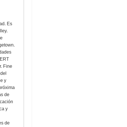
ad. Es
ley.
ne
rgetown.
idades
 CERT
. Fine
 del
ne y
 próxima
ás de
ucación
ca y
es de