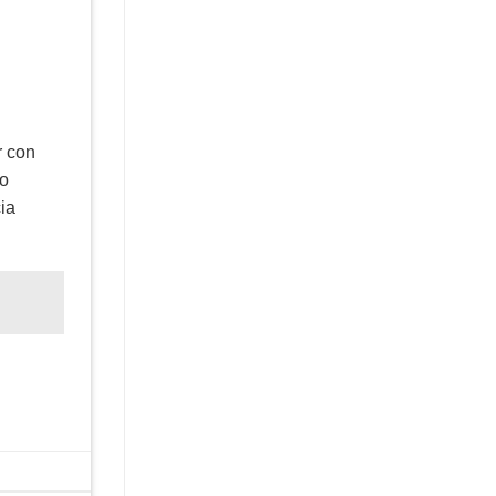
r con
do
ia