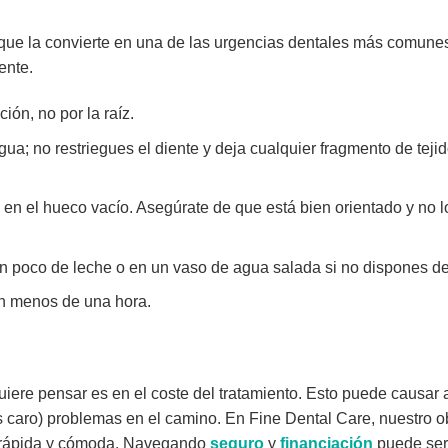
que la convierte en una de las urgencias dentales más comunes
ente.
ión, no por la raíz.
a; no restriegues el diente y deja cualquier fragmento de teji
e en el hueco vacío. Asegúrate de que está bien orientado y no l
 un poco de leche o en un vaso de agua salada si no dispones de
en menos de una hora.
uiere pensar es en el coste del tratamiento. Esto puede causar
 caro) problemas en el camino. En Fine Dental Care, nuestro o
a rápida y cómoda. Navegando
seguro
y
financiación
puede ser