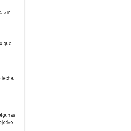
. Sin
do que
o
 leche.
 algunas
bjetivo