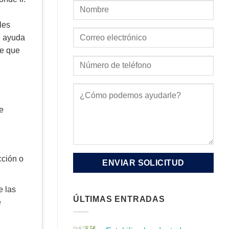
les
e ayuda
re que
cción o
e las
ÚLTIMAS ENTRADAS
e