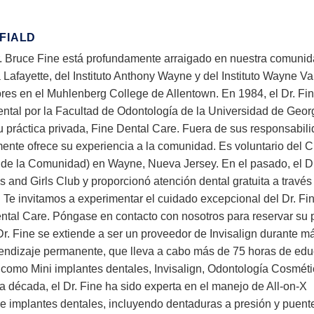
 FIALD
r. Bruce Fine está profundamente arraigado en nuestra comunid
Lafayette, del Instituto Anthony Wayne y del Instituto Wayne Val
ores en el Muhlenberg College de Allentown. En 1984, el Dr. Fi
Dental por la Facultad de Odontología de la Universidad de Geo
u práctica privada, Fine Dental Care. Fuera de sus responsabil
mente ofrece su experiencia a la comunidad. Es voluntario del
e la Comunidad) en Wayne, Nueva Jersey. En el pasado, el Dr
 and Girls Club y proporcionó atención dental gratuita a través
Te invitamos a experimentar el cuidado excepcional del Dr. Fi
ntal Care. Póngase en contacto con nosotros para reservar su
 Dr. Fine se extiende a ser un proveedor de Invisalign durante m
ndizaje permanente, que lleva a cabo más de 75 horas de ed
 como Mini implantes dentales, Invisalign, Odontología Cosméti
 década, el Dr. Fine ha sido experta en el manejo de All-on-X
de implantes dentales, incluyendo dentaduras a presión y puent