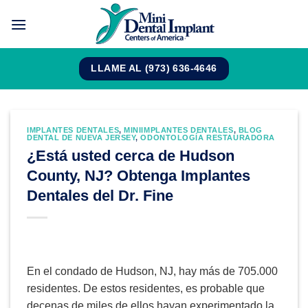
Saltar
al
contenido
LLAME AL (973) 636-4646
IMPLANTES DENTALES
,
MINIIMPLANTES DENTALES
,
BLOG
DENTAL DE NUEVA JERSEY
,
ODONTOLOGÍA RESTAURADORA
¿Está usted cerca de Hudson
County, NJ? Obtenga Implantes
Dentales del Dr. Fine
En el condado de Hudson, NJ, hay más de 705.000
residentes. De estos residentes, es probable que
decenas de miles de ellos hayan experimentado la