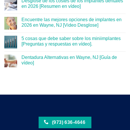
Desglose de los costes de los implantes dentales
en 2026 [Resumen en vídeo]
Encuentre las mejores opciones de implantes en
2026 en Wayne, NJ [Video Desglose]
5 cosas que debe saber sobre los miniimplantes
[Preguntas y respuestas en vídeo].
Dentadura Alternativas en Wayne, NJ [Guía de
vídeo]
(973) 636-4646