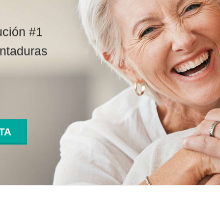
ución #1
entaduras
TA